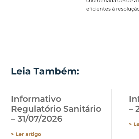
coordenada desde a re
eficientes à resoluçã
Leia Também:
Informativo
In
Regulatório Sanitário
– 
– 31/07/2026
> Le
> Ler artigo