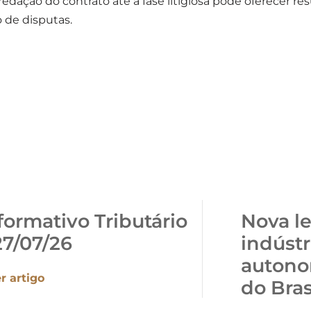
dação do contrato até a fase litigiosa pode oferecer re
o de disputas.
formativo Tributário
Nova le
27/07/26
indústr
autono
r artigo
do Bras