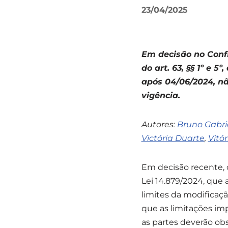
23/04/2025
Em decisão no Confl
do art. 63, §§ 1º e 5
após 04/06/2024, n
vigência.
Autores:
Bruno Gabri
Victória Duarte
,
Vitór
Em decisão recente, o
Lei 14.879/2024, que a
limites da modificaç
que as limitações imp
as partes deverão obse