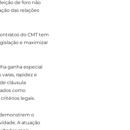
leição de foro não
ção das relações
 Contratos do CMT tem
legislação e maximizar
olha ganha especial
 varas, rapidez e
 de cláusula
izados como
ritérios legais.
e demonstrem o
ividade. A atuação