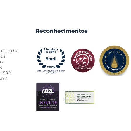
Reconhecimentos
a área de
nos
as
de
l 500,
ores