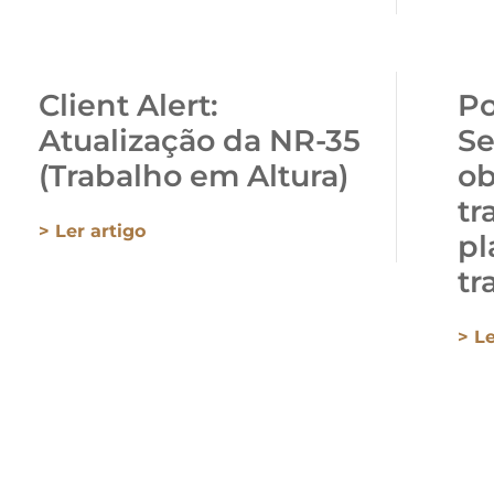
Client Alert:
Po
Atualização da NR-35
Se
(Trabalho em Altura)
ob
tr
> Ler artigo
pl
tr
> Le