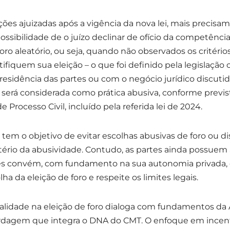
ções ajuizadas após a vigência da nova lei, mais precisa
ossibilidade de o juízo declinar de ofício da competência 
oro aleatório, ou seja, quando não observados os critério
tifiquem sua eleição – o que foi definido pela legislação
 residência das partes ou com o negócio jurídico discut
será considerada como prática abusiva, conforme previst
e Processo Civil, incluído pela referida lei de 2024.
a tem o objetivo de evitar escolhas abusivas de foro ou di
critério da abusividade. Contudo, as partes ainda possuem
hes convém, com fundamento na sua autonomia privada, 
ha da eleição de foro e respeite os limites legais.
nalidade na eleição de foro dialoga com fundamentos da
ordagem que integra o DNA do CMT. O enfoque em incent