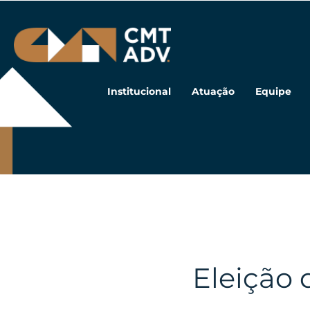
Pular
para
o
Institucional
Atuação
Equipe
conteúdo
»
Eleição 