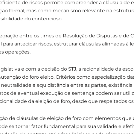
eficiente de riscos permite compreender a cláusula de e
ção formal, mas como mecanismo relevante na estrutura
isibilidade do contencioso.
tegração entre os times de Resolução de Disputas e de
 para antecipar riscos, estruturar cláusulas alinhadas à 
das operações.
egislativa e com a decisão do STJ, a racionalidade da esc
utenção do foro eleito. Critérios como especialização das
, neutralidade e equidistância entre as partes, existência
stos de eventual execução de sentença podem ser util
racionalidade da eleição de foro, desde que respeitados os c
ação de cláusulas de eleição de foro com elementos qu
ode se tornar fator fundamental para sua validade e efet