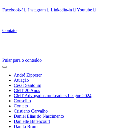
Facebook-f
Instagram
Linkedin-in
Youtube
Contato
Pular para o conteúdo
Menu
de
André Zipperer
navegação
Atuação
Cesar Santolim
CMT 20 Anos
CMT Advogados no Leaders League 2024
Conselho
Contato
Cristiano Carvalho
Daniel Elias do Nascimento
Danielle Bittencourt
Danilo Brum