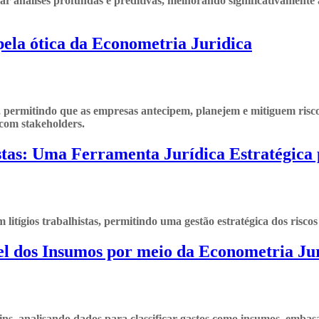
 análises profundas e preditivas, melhorando significativamente a
ela ótica da Econometria Juridica
, permitindo que as empresas antecipem, planejem e mitiguem risco
 com stakeholders.
tas: Uma Ferramenta Jurídica Estratégica
tígios trabalhistas, permitindo uma gestão estratégica dos riscos 
el dos Insumos por meio da Econometria Ju
ofins, analisando dados para classificar gastos como insumos, emb