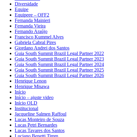
Diversidade
Equipe
Equipeee – OFF2
Fernanda Mainieri
Fernanda Vieira
Fernando Araújo
Francisco Kummel Alves
Gabriela Cabral Pires
Giordano Andrei dos Santos
Guia South Summit Brazil Legal Partner 2022
Guia South Summit Brazil Legal Partner 2023
Guia South Summit Brazil Legal Partner 2024
Guia South Summit Brazil Legal Partner 2025
Guia South Summit Brazil Legal Partner 2026
Henrique Lenon
Henrique Misawa
Início
Início – ajuste video
Início OLD
Institucional
Jacqueline Salmen Raffoul
Lucas Monteiro de Souza
Lucas Petri Bernardes
Lucas Tavares dos Santos
Luciano Benetti Timm