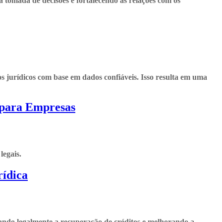
 tomada de decisões e fortalecendo as relações com os
s jurídicos com base em dados confiáveis. Isso resulta em uma
 para Empresas
legais.
rídica
asando legalmente a recuperação de créditos e melhorando a