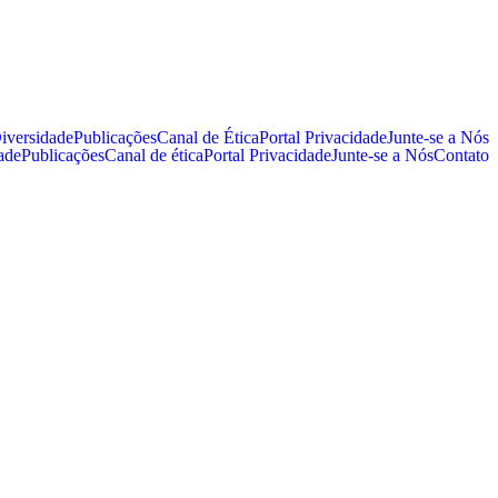
iversidade
Publicações
Canal de Ética
Portal Privacidade
Junte-se a Nós
ade
Publicações
Canal de ética
Portal Privacidade
Junte-se a Nós
Contato