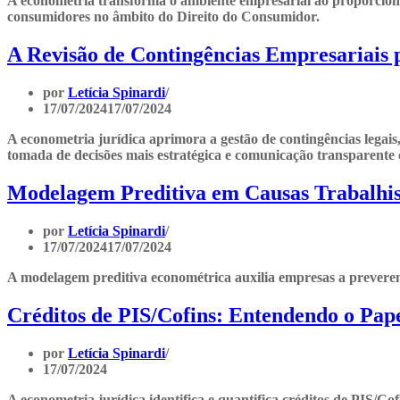
A econometria transforma o ambiente empresarial ao proporcionar
consumidores no âmbito do Direito do Consumidor.
A Revisão de Contingências Empresariais p
por
Letícia Spinardi
17/07/2024
17/07/2024
A econometria jurídica aprimora a gestão de contingências legais
tomada de decisões mais estratégica e comunicação transparente
Modelagem Preditiva em Causas Trabalhis
por
Letícia Spinardi
17/07/2024
17/07/2024
A modelagem preditiva econométrica auxilia empresas a preverem li
Créditos de PIS/Cofins: Entendendo o Pap
por
Letícia Spinardi
17/07/2024
A econometria jurídica identifica e quantifica créditos de PIS/C