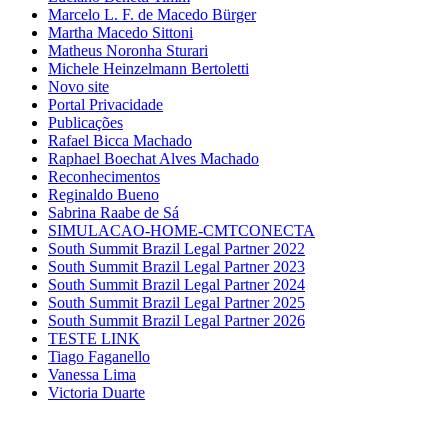
Marcelo L. F. de Macedo Bürger
Martha Macedo Sittoni
Matheus Noronha Sturari
Michele Heinzelmann Bertoletti
Novo site
Portal Privacidade
Publicações
Rafael Bicca Machado
Raphael Boechat Alves Machado
Reconhecimentos
Reginaldo Bueno
Sabrina Raabe de Sá
SIMULACAO-HOME-CMTCONECTA
South Summit Brazil Legal Partner 2022
South Summit Brazil Legal Partner 2023
South Summit Brazil Legal Partner 2024
South Summit Brazil Legal Partner 2025
South Summit Brazil Legal Partner 2026
TESTE LINK
Tiago Faganello
Vanessa Lima
Victoria Duarte
»