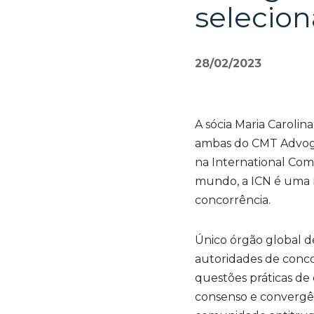
selecion
28/02/2023
A sócia Maria Carolin
ambas do CMT Advoga
na International Comp
mundo, a ICN é uma r
concorrência.
Único órgão global de
autoridades de conco
questões práticas de
consenso e convergênc