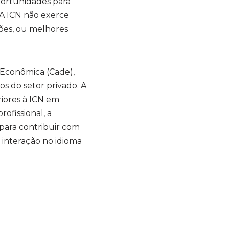
portunidades para
. A ICN não exerce
ões, ou melhores
 Econômica (Cade),
s do setor privado. A
riores à ICN em
ofissional, a
 para contribuir com
 interação no idioma