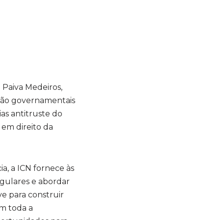
N
 Paiva Medeiros,
não governamentais
as antitruste do
 em direito da
a, a ICN fornece às
gulares e abordar
e para construir
em toda a