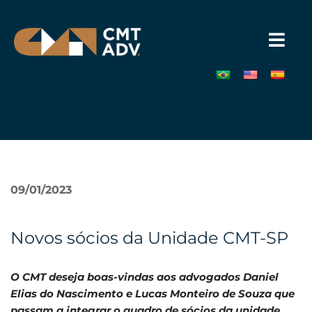
Pular
para
o
conteúdo
»
09/01/2023
Novos sócios da Unidade CMT-SP
O CMT deseja boas-vindas aos advogados Daniel
Elias do Nascimento e Lucas Monteiro de Souza que
passam a integrar o quadro de sócios da unidade