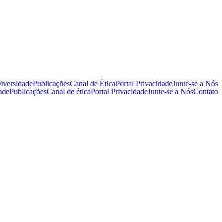
iversidade
Publicações
Canal de Ética
Portal Privacidade
Junte-se a Nós
ade
Publicações
Canal de ética
Portal Privacidade
Junte-se a Nós
Contato