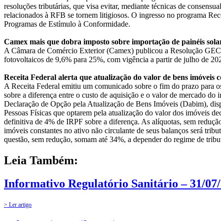
resoluções tributárias, que visa evitar, mediante técnicas de consensua
relacionados à RFB se tornem litigiosos. O ingresso no programa Rece
Programas de Estímulo à Conformidade.
Camex mais que dobra imposto sobre importação de painéis sola
A Câmara de Comércio Exterior (Camex) publicou a Resolução GECEX
fotovoltaicos de 9,6% para 25%, com vigência a partir de julho de 202
Receita Federal alerta que atualização do valor de bens imóveis
A Receita Federal emitiu um comunicado sobre o fim do prazo para os
sobre a diferença entre o custo de aquisição e o valor de mercado do 
Declaração de Opção pela Atualização de Bens Imóveis (Dabim), disp
Pessoas Físicas que optarem pela atualização do valor dos imóveis 
definitiva de 4% de IRPF sobre a diferença. As alíquotas, sem redução
imóveis constantes no ativo não circulante de seus balanços será tr
questão, sem redução, somam até 34%, a depender do regime de tribu
Leia Também:
Informativo Regulatório Sanitário – 31/07
> Ler artigo