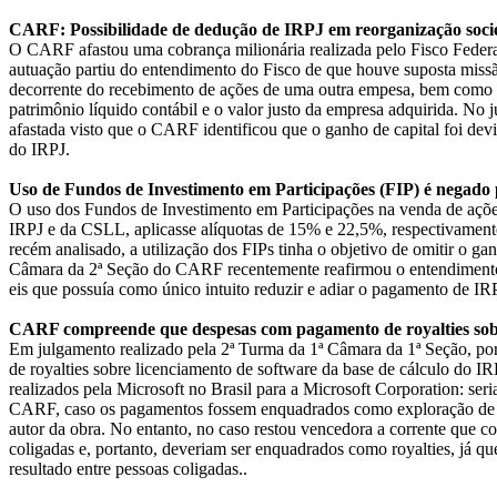
CARF: Possibilidade de dedução de IRPJ em reorganização socie
O CARF afastou uma cobrança milionária realizada pelo Fisco Federal
autuação partiu do entendimento do Fisco de que houve suposta missão
decorrente do recebimento de ações de uma outra empesa, bem como 
patrimônio líquido contábil e o valor justo da empresa adquirida. No 
afastada visto que o CARF identificou que o ganho de capital foi dev
do IRPJ.
Uso de Fundos de Investimento em Participações (FIP) é negado
O uso dos Fundos de Investimento em Participações na venda de ações
IRPJ e da CSLL, aplicasse alíquotas de 15% e 22,5%, respectivamen
recém analisado, a utilização dos FIPs tinha o objetivo de omitir o ga
Câmara da 2ª Seção do CARF recentemente reafirmou o entendimento d
eis que possuía como único intuito reduzir e adiar o pagamento de IR
CARF compreende que despesas com pagamento de royalties sobre
Em julgamento realizado pela 2ª Turma da 1ª Câmara da 1ª Seção, p
de royalties sobre licenciamento de software da base de cálculo do 
realizados pela Microsoft no Brasil para a Microsoft Corporation: seri
CARF, caso os pagamentos fossem enquadrados como exploração de dir
autor da obra. No entanto, no caso restou vencedora a corrente que co
coligadas e, portanto, deveriam ser enquadrados como royalties, já que 
resultado entre pessoas coligadas..