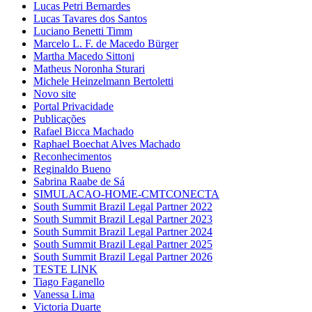
Lucas Petri Bernardes
Lucas Tavares dos Santos
Luciano Benetti Timm
Marcelo L. F. de Macedo Bürger
Martha Macedo Sittoni
Matheus Noronha Sturari
Michele Heinzelmann Bertoletti
Novo site
Portal Privacidade
Publicações
Rafael Bicca Machado
Raphael Boechat Alves Machado
Reconhecimentos
Reginaldo Bueno
Sabrina Raabe de Sá
SIMULACAO-HOME-CMTCONECTA
South Summit Brazil Legal Partner 2022
South Summit Brazil Legal Partner 2023
South Summit Brazil Legal Partner 2024
South Summit Brazil Legal Partner 2025
South Summit Brazil Legal Partner 2026
TESTE LINK
Tiago Faganello
Vanessa Lima
Victoria Duarte