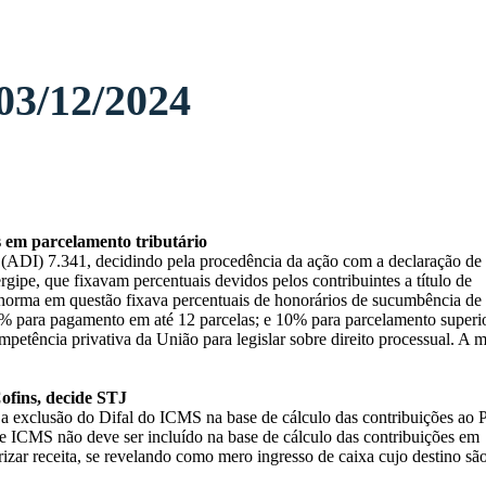
03/12/2024
s em parcelamento tributário
 (ADI) 7.341, decidindo pela procedência da ação com a declaração de
rgipe, que fixavam percentuais devidos pelos contribuintes a título de
 norma em questão fixava percentuais de honorários de sucumbência de
% para pagamento em até 12 parcelas; e 10% para parcelamento superi
petência privativa da União para legislar sobre direito processual. A m
Cofins, decide STJ
 a exclusão do Difal do ICMS na base de cálculo das contribuições ao P
de ICMS não deve ser incluído na base de cálculo das contribuições em
rizar receita, se revelando como mero ingresso de caixa cujo destino sã