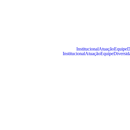
Institucional
Atuação
Equipe
D
Institucional
Atuação
Equipe
Diversid