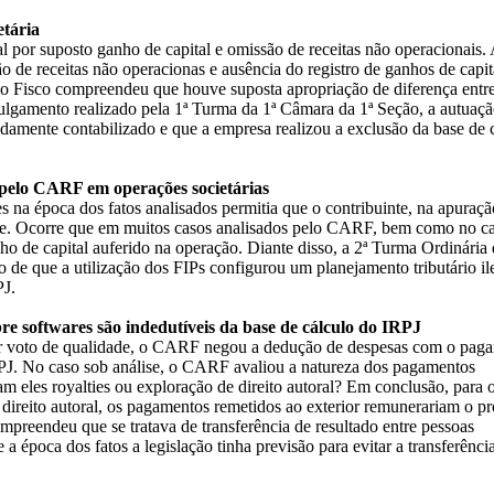
tária
 por suposto ganho de capital e omissão de receitas não operacionais.
 de receitas não operacionas e ausência do registro de ganhos de capit
o Fisco compreendeu que houve suposta apropriação de diferença entr
julgamento realizado pela 1ª Turma da 1ª Câmara da 1ª Seção, a autuaçã
idamente contabilizado e que a empresa realizou a exclusão da base de 
 pelo CARF em operações societárias
 na época dos fatos analisados permitia que o contribuinte, na apuraç
te. Ocorre que em muitos casos analisados pelo CARF, bem como no c
nho de capital auferido na operação. Diante disso, a 2ª Turma Ordinária 
e que a utilização dos FIPs configurou um planejamento tributário ile
PJ.
 softwares são indedutíveis da base de cálculo do IRPJ
or voto de qualidade, o CARF negou a dedução de despesas com o pag
IRPJ. No caso sob análise, o CARF avaliou a natureza dos pagamentos
am eles royalties ou exploração de direito autoral? Em conclusão, para 
eito autoral, os pagamentos remetidos ao exterior remunerariam o pr
mpreendeu que se tratava de transferência de resultado entre pessoas
a época dos fatos a legislação tinha previsão para evitar a transferênci