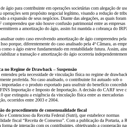
 ágio para contribuinte em operações societárias com alegação de us
u operações sem propósito negocial legítimo, visando a redução de tribu
sando a expansão de seus negócios. Diante das alegações, as quais foram
 compreendeu que não houve confusão patrimonial entre as empresas
permitirem a amortização do ágio, assim foi mantida a cobrança do IRPJ
analisar outro caso envolvendo amortização de ágio compreendeu pela
 Isso porque, diferentemente do caso analisado pela 4ª Câmara, as empr
como o ágio esteve fundamentado em rentabilidade futura. Assim, ain
 viabilizar a transação e amortização do ágio ocorreria independentemen
ísica no Regime de Drawback – Suspensão
entendeu pela necessidade de vinculação física no regime de drawbac
mente proferida. No caso analisado, o contribuinte foi autuado sob o
 importadas e o produto exportado para usufruir do benefício concedid
COFINS Importação e Imposto de Importação. A decisão do CARF teve 
0 que extinguiu a exigência da vinculação física entre as mercadorias
ção, ocorridos entre 2003 e 2004.
ão do procedimento de consensualidade fiscal
ção e Contencioso da Receita Federal (Sutri), que estabelece normas
dade fiscal “Receita de Consenso”. Com a publicação da Portaria, a R
forma de interação com os contribuintes, objetivando a cooperação na