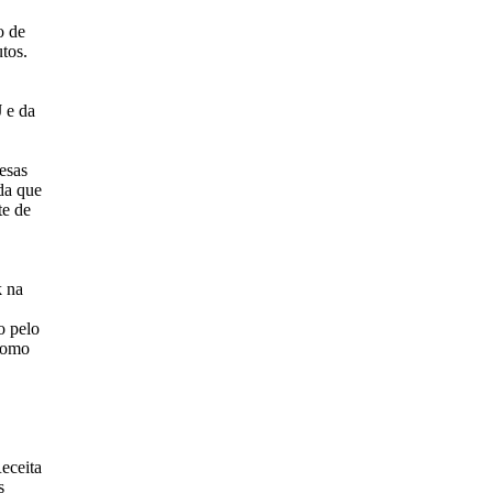
o de
tos.
 e da
esas
da que
te de
k na
o pelo
como
eceita
s