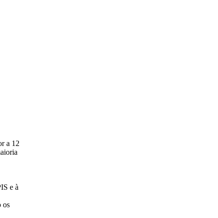
or a 12
aioria
IS e à
o os