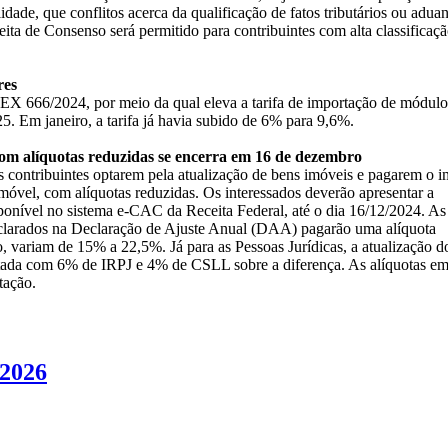
lidade, que conflitos acerca da qualificação de fatos tributários ou adua
ita de Consenso será permitido para contribuintes com alta classificaç
res
 666/2024, por meio da qual eleva a tarifa de importação de módulo
5. Em janeiro, a tarifa já havia subido de 6% para 9,6%.
 com alíquotas reduzidas se encerra em 16 de dezembro
 contribuintes optarem pela atualização de bens imóveis e pagarem o 
imóvel, com alíquotas reduzidas. Os interessados deverão apresentar a
onível no sistema e-CAC da Receita Federal, até o dia 16/12/2024. As
declarados na Declaração de Ajuste Anual (DAA) pagarão uma alíquota
, variam de 15% a 22,5%. Já para as Pessoas Jurídicas, a atualização d
ibutada com 6% de IRPJ e 4% de CSLL sobre a diferença. As alíquotas e
tação.
/2026