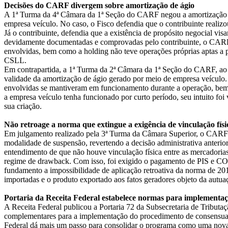
Decisões do CARF divergem sobre amortização de ágio
A 1ª Turma da 4ª Câmara da 1ª Seção do CARF negou a amortização de
empresa veículo. No caso, o Fisco defendia que o contribuinte realizo
Já o contribuinte, defendia que a existência de propósito negocial vi
devidamente documentadas e comprovadas pelo contribuinte, o CARF
envolvidas, bem como a holding não teve operações próprias aptas a 
CSLL.
Em contrapartida, a 1ª Turma da 2ª Câmara da 1ª Seção do CARF, ao 
validade da amortização de ágio gerado por meio de empresa veículo.
envolvidas se mantiveram em funcionamento durante a operação, bem 
a empresa veículo tenha funcionado por curto período, seu intuito foi
sua criação.
Não retroage a norma que extingue a exigência de vinculação f
Em julgamento realizado pela 3ª Turma da Câmara Superior, o CARF 
modalidade de suspensão, revertendo a decisão administrativa anterior
entendimento de que não houve vinculação física entre as mercadorias
regime de drawback. Com isso, foi exigido o pagamento de PIS e 
fundamento a impossibilidade de aplicação retroativa da norma de 201
importadas e o produto exportado aos fatos geradores objeto da autua
Portaria da Receita Federal estabelece normas para implementaç
A Receita Federal publicou a Portaria 72 da Subsecretaria de Tributa
complementares para a implementação do procedimento de consensuali
Federal dá mais um passo para consolidar o programa como uma nova 