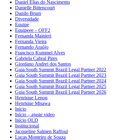
Daniel Elias do Nascimento
Danielle Bittencourt
Danilo Brum
Diversidade
Equipe
Equipeee – OFF2
Fernanda Mainieri
Fernanda Vieira
Fernando Araújo
Francisco Kummel Alves
Gabriela Cabral Pires
Giordano Andrei dos Santos
Guia South Summit Brazil Legal Partner 2022
Guia South Summit Brazil Legal Partner 2023
Guia South Summit Brazil Legal Partner 2024
Guia South Summit Brazil Legal Partner 2025
Guia South Summit Brazil Legal Partner 2026
Henrique Lenon
Henrique Misawa
Início
Início – ajuste video
Início OLD
Institucional
Jacqueline Salmen Raffoul
Lucas Monteiro de Souza