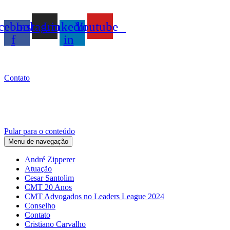
cebook-
Instagram
Linkedin-
Youtube
f
in
Contato
Pular para o conteúdo
Menu de navegação
André Zipperer
Atuação
Cesar Santolim
CMT 20 Anos
CMT Advogados no Leaders League 2024
Conselho
Contato
Cristiano Carvalho