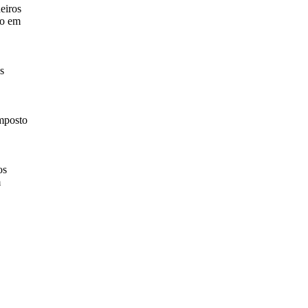
neiros
ão em
s
imposto
os
m