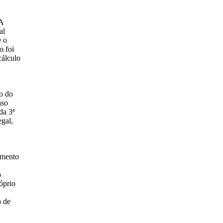
 A
al
e o
o foi
cálculo
ão do
aso
da 3ª
gal,
amento
o
óprio
a de