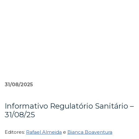
Pular
para
o
conteúdo
»
31/08/2025
Informativo Regulatório Sanitário –
31/08/25
Editores:
Rafael Almeida
e
Bianca Boaventura