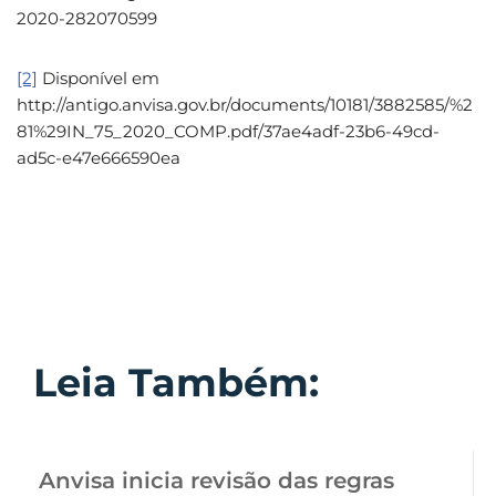
2020-282070599
[2]
Disponível em
http://antigo.anvisa.gov.br/documents/10181/3882585/%2
81%29IN_75_2020_COMP.pdf/37ae4adf-23b6-49cd-
ad5c-e47e666590ea
Leia Também:
Anvisa inicia revisão das regras