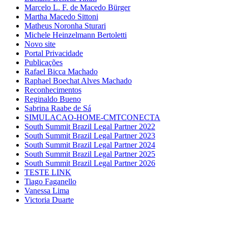
Marcelo L. F. de Macedo Bürger
Martha Macedo Sittoni
Matheus Noronha Sturari
Michele Heinzelmann Bertoletti
Novo site
Portal Privacidade
Publicações
Rafael Bicca Machado
Raphael Boechat Alves Machado
Reconhecimentos
Reginaldo Bueno
Sabrina Raabe de Sá
SIMULACAO-HOME-CMTCONECTA
South Summit Brazil Legal Partner 2022
South Summit Brazil Legal Partner 2023
South Summit Brazil Legal Partner 2024
South Summit Brazil Legal Partner 2025
South Summit Brazil Legal Partner 2026
TESTE LINK
Tiago Faganello
Vanessa Lima
Victoria Duarte
»