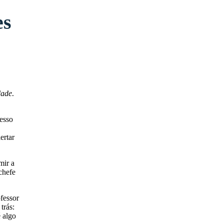
es
dade
.
resso
ertar
mir a
chefe
fessor
trás:
 algo