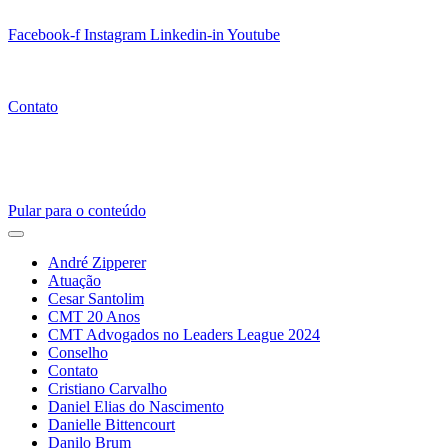
Facebook-f
Instagram
Linkedin-in
Youtube
Contato
Pular para o conteúdo
Menu
de
André Zipperer
navegação
Atuação
Cesar Santolim
CMT 20 Anos
CMT Advogados no Leaders League 2024
Conselho
Contato
Cristiano Carvalho
Daniel Elias do Nascimento
Danielle Bittencourt
Danilo Brum