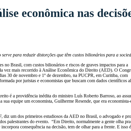
álise econômica nas decisõ
 serve
para reduzir distorções que têm custos bilionários para a socie
s no Brasil, com custos bilionários e riscos de graves impactos para a
 cada vez mais recorrido à Análise Econômica do Direito (AED). O Cong
 dias 30 de novembro e 1º de dezembro, na PUCPR, em Curitiba, com
rmada por juristas e economistas que buscam com dados científicos al
to é a providência inédita do ministro Luís Roberto Barroso, ao assu
 a sua equipe um economista, Guilherme Resende, que era economista-
, diz um dos primeiros estudiosos da AED no Brasil, o advogado e pro
s palestrantes do evento. “Em Direito, normalmente a gente olha pra 
ncorpora consequência na decisão, tem de olhar para a frente. E isso é