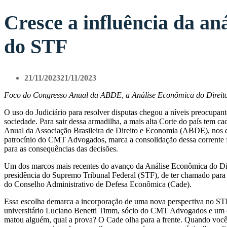
Cresce a influência da an
do STF
21/11/2023
21/11/2023
Foco do Congresso Anual da ABDE, a Análise Econômica do Direito
O uso do Judiciário para resolver disputas chegou a níveis preocupante
sociedade. Para sair dessa armadilha, a mais alta Corte do país tem
Anual da Associação Brasileira de Direito e Economia (ABDE), nos
patrocínio do CMT Advogados, marca a consolidação dessa corrente fo
para as consequências das decisões.
Um dos marcos mais recentes do avanço da Análise Econômica do Direi
presidência do Supremo Tribunal Federal (STF), de ter chamado para
do Conselho Administrativo de Defesa Econômica (Cade).
Essa escolha demarca a incorporação de uma nova perspectiva no STF
universitário Luciano Benetti Timm, sócio do CMT Advogados e um do
matou alguém, qual a prova? O Cade olha para a frente. Quando você i