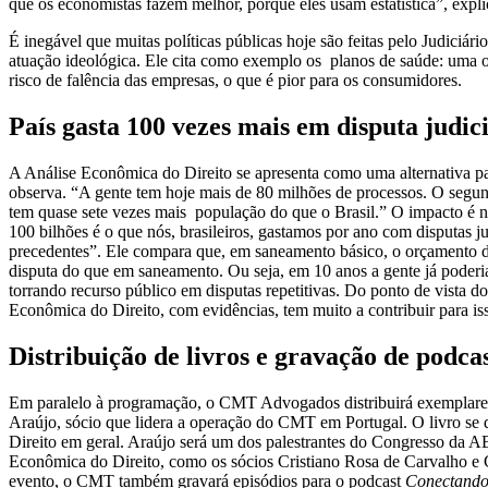
que os economistas fazem melhor, porque eles usam estatística”, expli
É inegável que muitas políticas públicas hoje são feitas pelo Judiciári
atuação ideológica. Ele cita como exemplo os planos de saúde: uma o
risco de falência das empresas, o que é pior para os consumidores.
País gasta 100 vezes mais em disputa judi
A Análise Econômica do Direito se apresenta como uma alternativa par
observa. “A gente tem hoje mais de 80 milhões de processos. O segund
tem quase sete vezes mais população do que o Brasil.” O impacto é 
100 bilhões é o que nós, brasileiros, gastamos por ano com disputas ju
precedentes”. Ele compara que, em saneamento básico, o orçamento d
disputa do que em saneamento. Ou seja, em 10 anos a gente já poderia
torrando recurso público em disputas repetitivas. Do ponto de vista do 
Econômica do Direito, com evidências, tem muito a contribuir para is
Distribuição de livros e gravação de podca
Em paralelo à programação, o CMT Advogados distribuirá exemplar
Araújo, sócio que lidera a operação do CMT em Portugal. O livro se d
Direito em geral. Araújo será um dos palestrantes do Congresso da 
Econômica do Direito, como os sócios Cristiano Rosa de Carvalho e
evento, o CMT também gravará episódios para o podcast
Conectando 