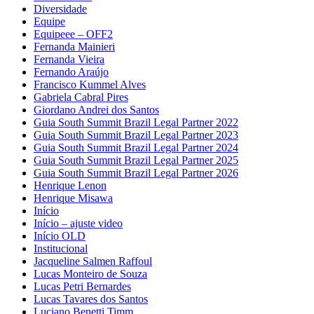
Diversidade
Equipe
Equipeee – OFF2
Fernanda Mainieri
Fernanda Vieira
Fernando Araújo
Francisco Kummel Alves
Gabriela Cabral Pires
Giordano Andrei dos Santos
Guia South Summit Brazil Legal Partner 2022
Guia South Summit Brazil Legal Partner 2023
Guia South Summit Brazil Legal Partner 2024
Guia South Summit Brazil Legal Partner 2025
Guia South Summit Brazil Legal Partner 2026
Henrique Lenon
Henrique Misawa
Início
Início – ajuste video
Início OLD
Institucional
Jacqueline Salmen Raffoul
Lucas Monteiro de Souza
Lucas Petri Bernardes
Lucas Tavares dos Santos
Luciano Benetti Timm