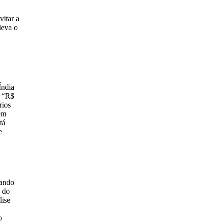
vitar a
leva o
Índia
: “R$
rios
em
tá
e
nando
s do
lise
o