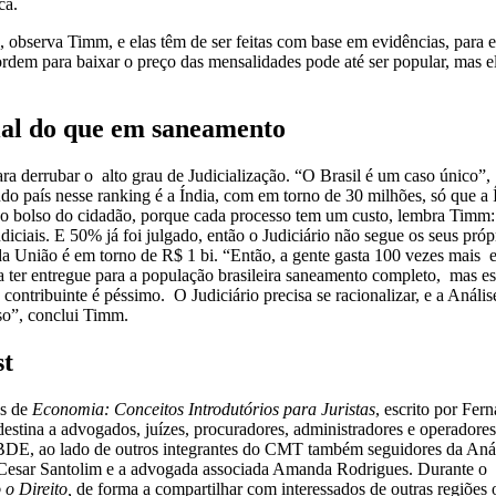
ca.
o, observa Timm, e elas têm de ser feitas com base em evidências, para e
rdem para baixar o preço das mensalidades pode até ser popular, mas e
cial do que em saneamento
a derrubar o alto grau de Judicialização. “O Brasil é um caso único”,
o país nesse ranking é a Índia, com em torno de 30 milhões, só que a 
no bolso do cidadão, porque cada processo tem um custo, lembra Timm
diciais. E 50% já foi julgado, então o Judiciário não segue os seus próp
a União é em torno de R$ 1 bi. “Então, a gente gasta 100 vezes mais 
 ter entregue para a população brasileira saneamento completo, mas es
contribuinte é péssimo. O Judiciário precisa se racionalizar, e a Anális
so”, conclui Timm.
st
es de
Economia: Conceitos Introdutórios para Juristas
, escrito por Fer
estina a advogados, juízes, procuradores, administradores e operadore
ABDE, ao lado de outros integrantes do CMT também seguidores da Aná
 Cesar Santolim e a advogada associada Amanda Rodrigues. Durante o
o Direito,
de forma a compartilhar com interessados de outras regiões 