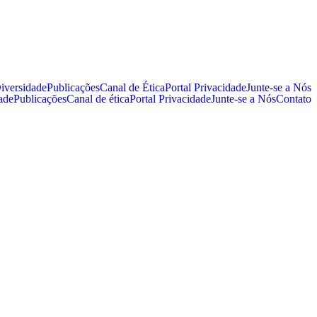
iversidade
Publicações
Canal de Ética
Portal Privacidade
Junte-se a Nós
ade
Publicações
Canal de ética
Portal Privacidade
Junte-se a Nós
Contato