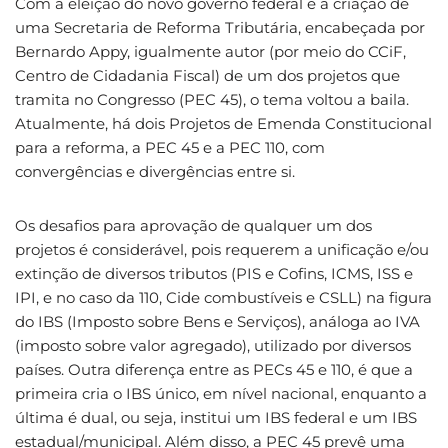
Com a eleição do novo governo federal e a criação de
uma Secretaria de Reforma Tributária, encabeçada por
Bernardo Appy, igualmente autor (por meio do CCiF,
Centro de Cidadania Fiscal) de um dos projetos que
tramita no Congresso (PEC 45), o tema voltou a baila.
Atualmente, há dois Projetos de Emenda Constitucional
para a reforma, a PEC 45 e a PEC 110, com
convergências e divergências entre si.
Os desafios para aprovação de qualquer um dos
projetos é considerável, pois requerem a unificação e/ou
extinção de diversos tributos (PIS e Cofins, ICMS, ISS e
IPI, e no caso da 110, Cide combustíveis e CSLL) na figura
do IBS (Imposto sobre Bens e Serviços), análoga ao IVA
(imposto sobre valor agregado), utilizado por diversos
países. Outra diferença entre as PECs 45 e 110, é que a
primeira cria o IBS único, em nível nacional, enquanto a
última é dual, ou seja, institui um IBS federal e um IBS
estadual/municipal. Além disso, a PEC 45 prevê uma