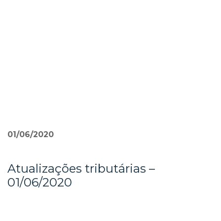
Pular
para
o
conteúdo
»
01/06/2020
Atualizações tributárias –
01/06/2020